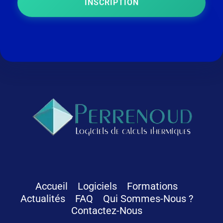
INSCRIPTION
Logiciels Perrenoud
Depuis 40 ans, votre solution en logiciels pour le calcul thermique du bâtiment
Accueil
Logiciels
Formations
Actualités
FAQ
Qui Sommes-Nous ?
Contactez-Nous