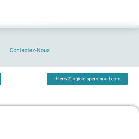
 inclus.
re retour le 24 Aout
Contactez-Nous
thierry@logicielsperrenoud.com