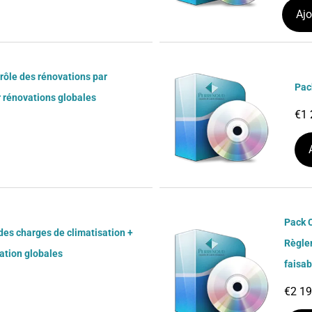
Ajo
rôle des rénovations par
Pac
 rénovations globales
€
1 
Pack C
des charges de climatisation +
Règle
ation globales
faisab
€
2 19