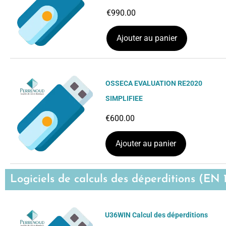
€
990.00
Ajouter au panier
OSSECA EVALUATION RE2020
SIMPLIFIEE
€
600.00
Ajouter au panier
Logiciels de calculs des déperditions (EN 
U36WIN Calcul des déperditions