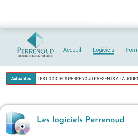
Nos bur
En cas de commande
Accueil
Logiciels
Form
Logiciels Perrenoud
Depuis 40 ans, votre solution en logiciels pour le calcul thermique du bâtiment
Actualités
LES LOGICIELS PERRENOUD PRESENTS A LA JOURNEE 
Les logiciels Perrenoud