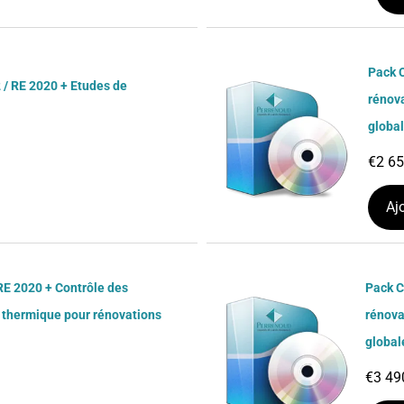
Pack C
 / RE 2020 + Etudes de
rénov
globa
€
2 6
Aj
RE 2020 + Contrôle des
Pack C
 thermique pour rénovations
rénova
global
€
3 49