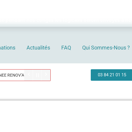
CONGES ANNUELS
eaux seront fermés pour congés annuels du 3 au 21 août
 pendant nos congés les logiciels seront envoyés à not
ations
Actualités
FAQ
Qui Sommes-Nous ?
03 84 21 01 15
RENOV’ACTEUR PARIS