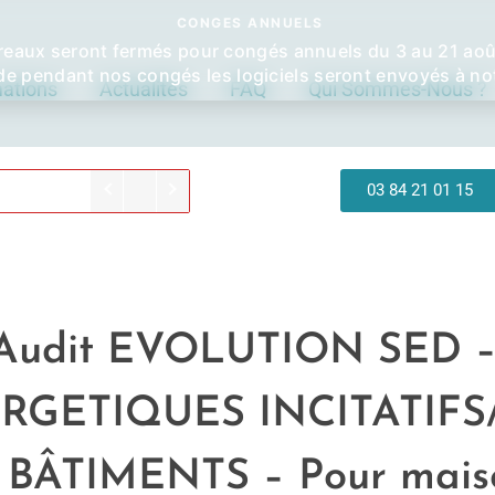
CONGES ANNUELS
eaux seront fermés pour congés annuels du 3 au 21 août
 pendant nos congés les logiciels seront envoyés à not
ations
Actualités
FAQ
Qui Sommes-Nous ?
03 84 21 01 15
iAudit EVOLUTION SED 
RGETIQUES INCITATIF
BÂTIMENTS – Pour maison