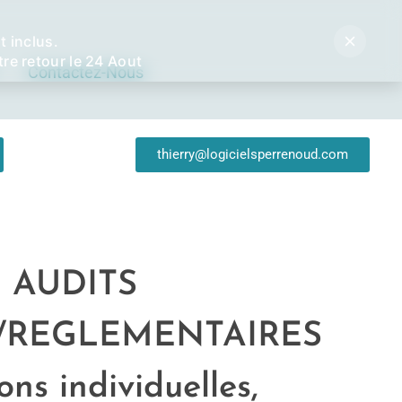
 inclus.
re retour le 24 Aout
Contactez-Nous
thierry@logicielsperrenoud.com
– AUDITS
S/REGLEMENTAIRES
s individuelles,