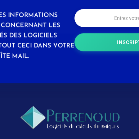
ES INFORMATIONS
S CONCERNANT LES
S DES LOGICIELS
INSCRIP
TOUT CECI DANS VOTRE
ÎTE MAIL.
Logiciels Perrenoud
Depuis 40 ans, votre solution en logiciels pour le calcul thermique du bâtiment