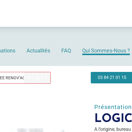
CONGES ANNUELS
eaux seront fermés pour congés annuels du 3 au 21 août
 pendant nos congés les logiciels seront envoyés à not
ations
Actualités
FAQ
Qui Sommes-Nous ?
03 84 21 01 15
ENOV’ACTEUR PARIS
Présentation
LOGI
A l’origine, burea