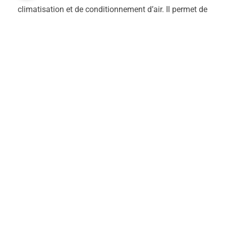
climatisation et de conditionnement d’air. Il permet de
déterminer les charges thermiques d’été et de
dimensionner les équipements de refroidissement
selon une méthode complète.
Fonctionnalités principales :
Calcul des charges thermiques d’été (apports par
transmission, solaires, internes)
Dimensionnement des systèmes de climatisation
et de rafraîchissement
Prise en compte des apports internes (occupation,
éclairage, équipements)
Calcul des débits d’air neuf hygiénique
Simulation du comportement thermique en période
estivale
Dimensionnement des équipements (groupes