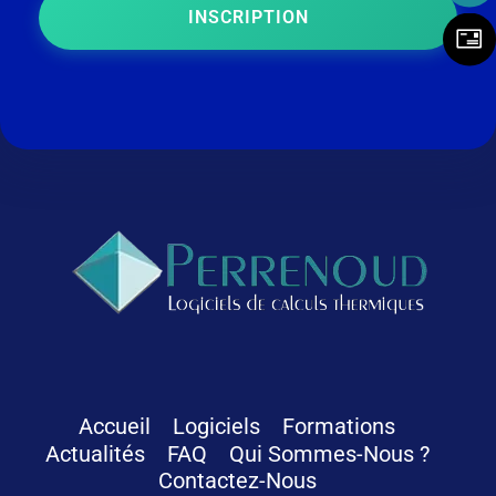
INSCRIPTION
Logiciels Perrenoud
Depuis 40 ans, votre solution en logiciels pour le calcul thermique du bâtiment
Accueil
Logiciels
Formations
Actualités
FAQ
Qui Sommes-Nous ?
Contactez-Nous