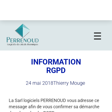
CONGES ANNUELS
Nos bureaux seront fermés pour congés annuels du 3
au 21 août inclus.
Logiciels Perrenoud
Depuis 40 ans, votre solution en logiciels pour le calcul thermique du bâtiment
INFORMATION
RGPD
24 mai 2018
Thierry Mouge
La Sarl logiciels PERRENOUD vous adresse ce
message afin de vous confirmer sa démarche