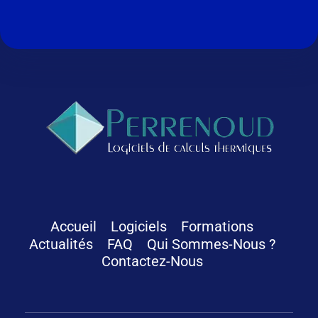
Logiciels Perrenoud
Depuis 40 ans, votre solution en logiciels pour le calcul thermique du bâtiment
Accueil
Logiciels
Formations
Actualités
FAQ
Qui Sommes-Nous ?
Contactez-Nous