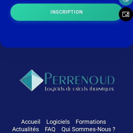
INSCRIPTION
Logiciels Perrenoud
Depuis 40 ans, votre solution en logiciels pour le calcul thermique du bâtiment
Accueil
Logiciels
Formations
Actualités
FAQ
Qui Sommes-Nous ?