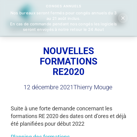
CONGES ANNUELS
Nos bureaux seront fermés pour congés annuels du 3
au 21 août inclus.
En cas de commande pendant nos congés les logiciels
seront envoyés à notre retour le 24 Aout
Logiciels Perrenoud
Depuis 40 ans, votre solution en logiciels pour le calcul thermique du bâtiment
NOUVELLES
FORMATIONS
RE2020
12 décembre 2021
Thierry Mouge
Suite à une forte demande concernant les
formations RE 2020 des dates ont d’ores et déjà
été planifiées pour début 2022
Planning des formations