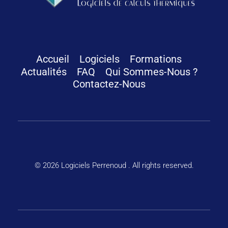
Logiciels Perrenoud
Depuis 40 ans, votre solution en logiciels pour le calcul thermique du bâtiment
Accueil
Logiciels
Formations
Actualités
FAQ
Qui Sommes-Nous ?
Contactez-Nous
© 2026 Logiciels Perrenoud . All rights reserved.