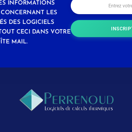
ES INFORMATIONS
S CONCERNANT LES
S DES LOGICIELS
INSCRIP
TOUT CECI DANS VOTRE
ÎTE MAIL.
Logiciels Perrenoud
Depuis 40 ans, votre solution en logiciels pour le calcul thermique du bâtiment