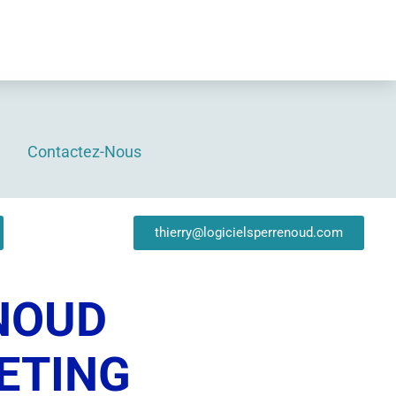
 inclus.
re retour le 24 Aout
Contactez-Nous
thierry@logicielsperrenoud.com
ENOUD
ETING