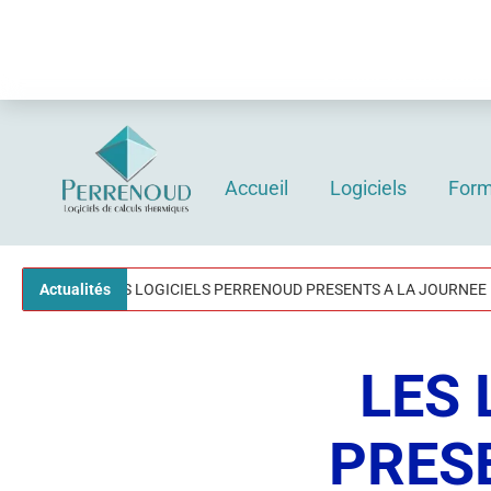
Nos bur
En cas de commande
Accueil
Logiciels
Form
Logiciels Perrenoud
Depuis 40 ans, votre solution en logiciels pour le calcul thermique du bâtiment
Actualités
LES LOGICIELS PERRENOUD PRESENTS A LA JOURNEE RENOV
LES 
PRES