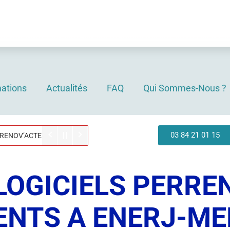
CONGES ANNUELS
eaux seront fermés pour congés annuels du 3 au 21 août
 pendant nos congés les logiciels seront envoyés à not
ations
Actualités
FAQ
Qui Sommes-Nous ?
03 84 21 01 15
’ACTEUR PARIS
LOGICIELS PERR
ENTS A ENERJ-ME