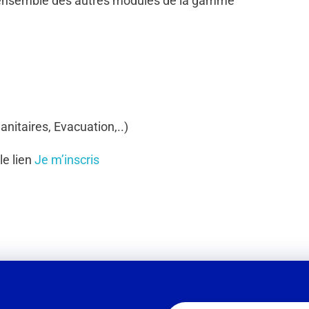
’ensemble des autres modules de la gamme
anitaires, Evacuation,..)
le lien
Je m’inscris