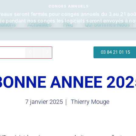
CONGES ANNUELS
eaux seront fermés pour congés annuels du 3 au 21 août
 pendant nos congés les logiciels seront envoyés à not
ations
Actualités
FAQ
Qui Sommes-Nous ?
03 84 21 01 15
BONNE ANNEE 202
7 janvier 2025
Thierry Mouge