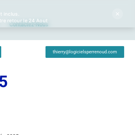
 inclus.
re retour le 24 Aout
Contactez-Nous
thierry@logicielsperrenoud.com
5