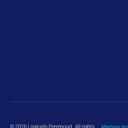
Accueil
Logiciels
For
© 2026 Logiciels Perrenoud . All rights
Mentions lég