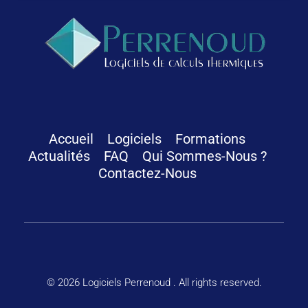
Logiciels Perrenoud
Depuis 40 ans, votre solution en logiciels pour le calcul thermique du bâtiment
Accueil
Logiciels
Formations
Actualités
FAQ
Qui Sommes-Nous ?
Contactez-Nous
© 2026 Logiciels Perrenoud . All rights reserved.