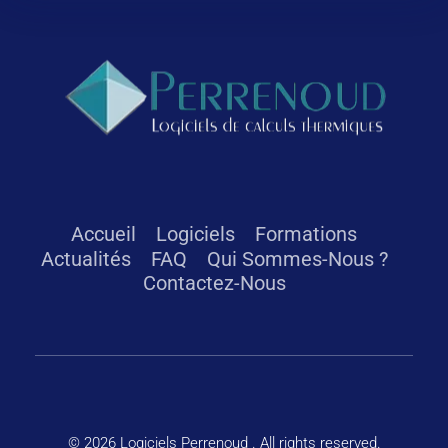
Logiciels Perrenoud
Depuis 40 ans, votre solution en logiciels pour le calcul thermique du bâtiment
Accueil
Logiciels
Formations
Actualités
FAQ
Qui Sommes-Nous ?
Contactez-Nous
© 2026 Logiciels Perrenoud . All rights reserved.