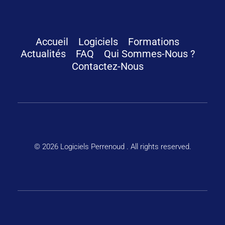
Logiciels Perrenoud
Depuis 40 ans, votre solution en logiciels pour le calcul thermique du bâtiment
Accueil
Logiciels
Formations
Actualités
FAQ
Qui Sommes-Nous ?
Contactez-Nous
© 2026 Logiciels Perrenoud . All rights reserved.