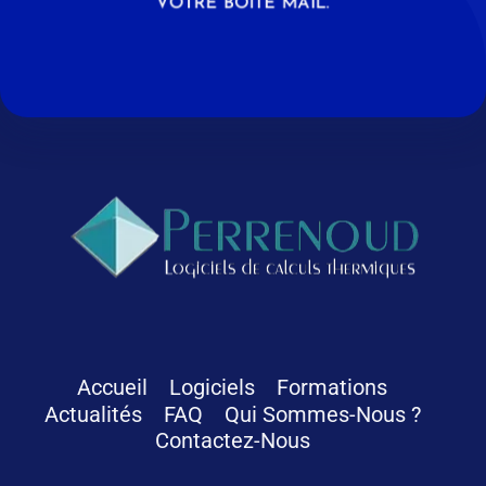
VOTRE BOÎTE MAIL.
Logiciels Perrenoud
Depuis 40 ans, votre solution en logiciels pour le calcul thermique du bâtiment
Accueil
Logiciels
Formations
Actualités
FAQ
Qui Sommes-Nous ?
Contactez-Nous