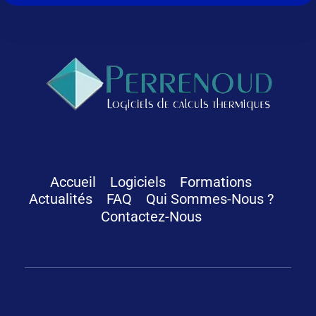
Logiciels Perrenoud
Depuis 40 ans, votre solution en logiciels pour le calcul thermique du bâtiment
Accueil
Logiciels
Formations
Actualités
FAQ
Qui Sommes-Nous ?
Contactez-Nous